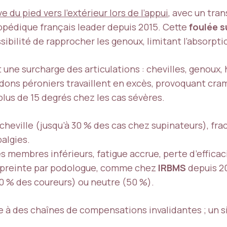
 du pied vers l’extérieur lors de l’appui
, avec un tra
hopédique français leader depuis 2015. Cette
foulée s
ibilité de rapprocher les genoux, limitant l’absorpti
ne surcharge des articulations : chevilles, genoux, 
ndons péroniers travaillent en excès, provoquant cra
lus de 15 degrés chez les cas sévères.
heville (jusqu’à 30 % des cas chez supinateurs), frac
algies.
membres inférieurs, fatigue accrue, perte d’efficaci
preinte par podologue, comme chez
IRBMS
depuis 20
0 % des coureurs) ou neutre (50 %).
e à des chaînes de compensations invalidantes ; un 