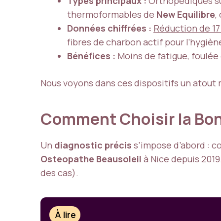
Types principaux :
Orthopédiques sur
thermoformables de
New Equilibre
,
Données chiffrées :
Réduction de 17
fibres de charbon actif pour l’hygièn
Bénéfices :
Moins de fatigue, foulée
Nous voyons dans ces dispositifs un atout
Comment Choisir la Bo
Un
diagnostic précis
s’impose d’abord : 
Osteopathe Beausoleil
à Nice depuis 2019
des cas).
À lire