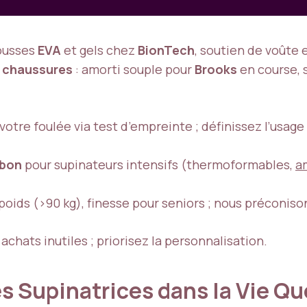
mousses
EVA
et gels chez
BionTech
, soutien de voûte
s
chaussures
: amorti souple pour
Brooks
en course, 
votre foulée via test d’empreinte ; définissez l’usage
rbon
pour supinateurs intensifs (thermoformables,
a
oids (>90 kg), finesse pour seniors ; nous préconison
chats inutiles ; priorisez la personnalisation.
s Supinatrices dans la Vie Q