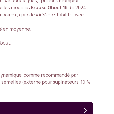
 par podologues), prêtes-à-l’emploi
 les modèles
Brooks Ghost 16
de 2024.
mbaires
; gain de
44 % en stabilité
avec
0 % en moyenne.
ebout.
et dynamique, comme recommandé par
s semelles (externe pour supinateurs, 10 %