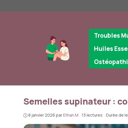
Aller
au
contenu
Troubles M
Huiles Esse
Ostéopath
Semelles supinateur : co
8 janvier 2026
par
Ethan M.
·
13 lectures
·
Durée de le