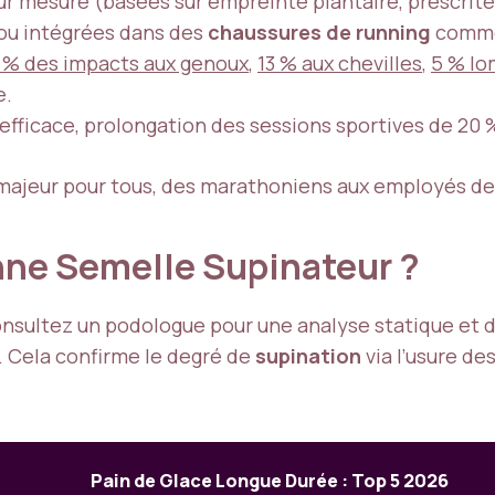
 mesure (basées sur empreinte plantaire, prescrites
 ou intégrées dans des
chaussures de running
comme
 % des impacts aux genoux
,
13 % aux chevilles
,
5 % lo
e.
 efficace, prolongation des sessions sportives de 2
 majeur pour tous, des marathoniens aux employés d
nne Semelle Supinateur ?
consultez un podologue pour une analyse statique 
. Cela confirme le degré de
supination
via l’usure de
Pain de Glace Longue Durée : Top 5 2026