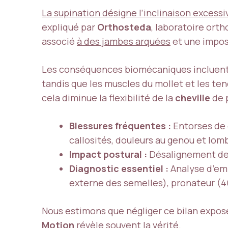
La supination désigne l’inclinaison excessive
expliqué par
Orthosteda
, laboratoire ort
associé
à des jambes arquées
et une imposs
Les conséquences biomécaniques incluent u
tandis que les muscles du mollet et les te
cela diminue la flexibilité de la
cheville
de p
Blessures fréquentes :
Entorses de c
callosités, douleurs au genou et lomb
Impact postural :
Désalignement des 
Diagnostic essentiel :
Analyse d’em
externe des semelles), pronateur (4
Nous estimons que négliger ce bilan expos
Motion
révèle souvent la vérité.