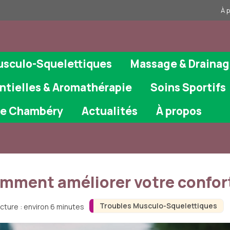
À 
usculo-Squelettiques
Massage & Draina
ntielles & Aromathérapie
Soins Sportifs
ie Chambéry
Actualités
À propos
mment améliorer votre confort
Troubles Musculo-Squelettiques
cture : environ 6 minutes