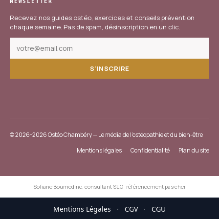
NEWSLETTER
Recevez nos guides ostéo, exercices et conseils prévention
chaque semaine. Pas de spam, désinscription en un clic.
S'INSCRIRE
© 2026-2026 Ostéo Chambéry — Le média de l'ostéopathie et du bien-être
Mentions légales
Confidentialité
Plan du site
Sofiane Boumedine, consultant SEO
·
référencement pas cher
Mentions Légales
·
CGV
·
CGU