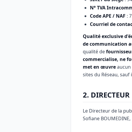
N° TVA Intracom
Code APE / NAF
: 
Courriel de conta
Qualité exclusive d'é
de communication au
qualité de
fournisseu
commercialise, ne fou
met en œuvre
aucun 
sites du Réseau, sauf i
2. DIRECTEUR
Le Directeur de la publ
Sofiane BOUMEDINE, r