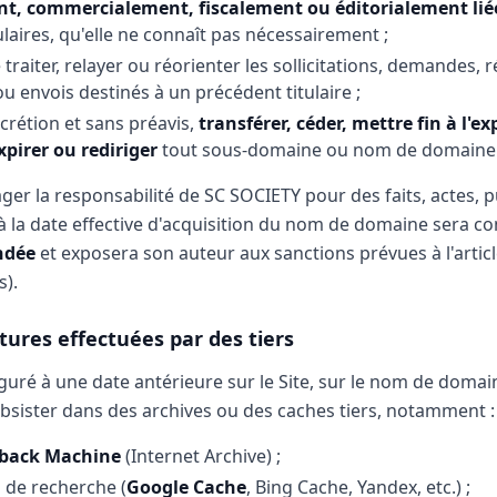
nt, commercialement, fiscalement ou éditorialement li
laires, qu'elle ne connaît pas nécessairement ;
traiter, relayer ou réorienter les sollicitations, demandes, 
 envois destinés à un précédent titulaire ;
scrétion et sans préavis,
transférer, céder, mettre fin à l'ex
xpirer ou rediriger
tout sous-domaine ou nom de domaine
ger la responsabilité de SC SOCIETY pour des faits, actes, p
à la date effective d'acquisition du nom de domaine sera 
ndée
et exposera son auteur aux sanctions prévues à l'artic
s).
ptures effectuées par des tiers
guré à une date antérieure sur le Site, sur le nom de domai
sister dans des archives ou des caches tiers, notamment :
back Machine
(Internet Archive) ;
 de recherche (
Google Cache
, Bing Cache, Yandex, etc.) ;