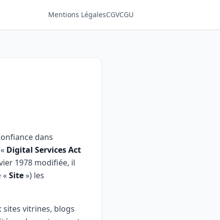
Mentions Légales
CGV
CGU
 Confiance dans
(«
Digital Services Act
vier 1978 modifiée, il
e «
Site
») les
: sites vitrines, blogs