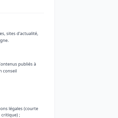
s, sites d'actualité,
igne.
Contenus publiés à
n conseil
ions légales (courte
critique) ;