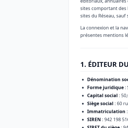
éditoriaux, annuaires 
sites comportant des l
sites du Réseau, sauf s
La connexion et la nav
présentes mentions lé
1. ÉDITEUR DU
Dénomination soc
Forme juridique
: 
Capital social
: 50,
Siège social
: 60 ru
Immatriculation
:
SIREN
: 942 198 51
SIRET du siège
: 9