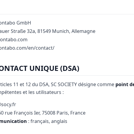
Contabo GmbH
auer Straße 32a, 81549 Munich, Allemagne
/contabo.com
contabo.com/en/contact/
CONTACT UNIQUE (DSA)
icles 11 et 12 du DSA, SC SOCIETY désigne comme
point d
pétentes et les utilisateurs :
socy.fr
60 rue François Ier, 75008 Paris, France
mmunication
: français, anglais