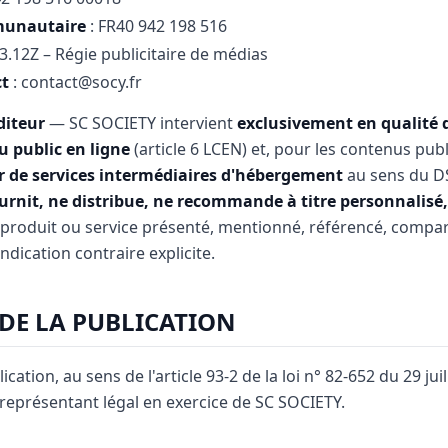
munautaire
: FR40 942 198 516
73.12Z – Régie publicitaire de médias
ct
: contact@socy.fr
diteur
— SC SOCIETY intervient
exclusivement en qualité d
 public en ligne
(article 6 LCEN) et, pour les contenus publ
r de services intermédiaires d'hébergement
au sens du DS
rnit, ne distribue, ne recommande à titre personnalisé, 
produit ou service présenté, mentionné, référencé, compa
ndication contraire explicite.
 DE LA PUBLICATION
ication, au sens de l'article 93-2 de la loi n° 82-652 du 29 ju
eprésentant légal en exercice de SC SOCIETY.