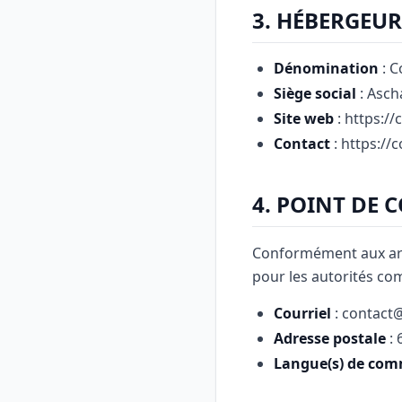
3. HÉBERGEUR
Dénomination
: 
Siège social
: Asch
Site web
: https:/
Contact
: https://
4. POINT DE 
Conformément aux art
pour les autorités com
Courriel
: contact@
Adresse postale
: 
Langue(s) de co