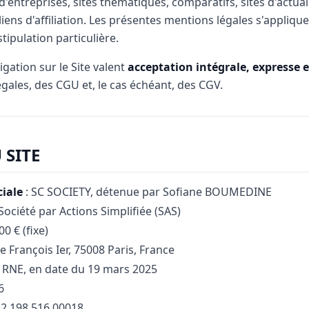
d'entreprises, sites thématiques, comparatifs, sites d'actual
iens d'affiliation. Les présentes mentions légales s'appliqu
tipulation particulière.
igation sur le Site valent
acceptation intégrale, expresse e
gales, des CGU et, le cas échéant, des CGV.
 SITE
iale
: SC SOCIETY, détenue par Sofiane BOUMEDINE
Société par Actions Simplifiée (SAS)
00 € (fixe)
e François Ier, 75008 Paris, France
 RNE, en date du 19 mars 2025
6
42 198 516 00018