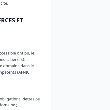
cite.
RCES ET
cessible ont pu, le
eurs tiers. SC
de domaine dans le
mpétents (AFNIC,
obligations, dettes ou
domaine ;