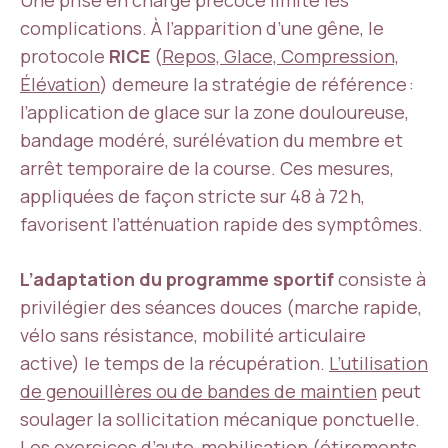
Une prise en charge précoce limite les
complications. À l’apparition d’une gêne, le
protocole
RICE
(
Repos, Glace, Compression,
Élévation
) demeure la stratégie de référence :
l’application de glace sur la zone douloureuse,
bandage modéré, surélévation du membre et
arrêt temporaire de la course. Ces mesures,
appliquées de façon stricte sur 48 à 72 h,
favorisent l’atténuation rapide des symptômes.
L’adaptation du programme sportif
consiste à
privilégier des séances douces (marche rapide,
vélo sans résistance, mobilité articulaire
active) le temps de la récupération.
L’utilisation
de genouillères ou de bandes de maintien
peut
soulager la sollicitation mécanique ponctuelle.
Les exercices d’auto-mobilisation (
étirements