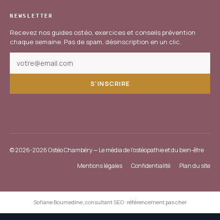
NEWSLETTER
Recevez nos guides ostéo, exercices et conseils prévention
chaque semaine. Pas de spam, désinscription en un clic.
S'INSCRIRE
© 2026-2026 Ostéo Chambéry — Le média de l'ostéopathie et du bien-être
Mentions légales
Confidentialité
Plan du site
Sofiane Boumedine, consultant SEO
·
référencement pas cher