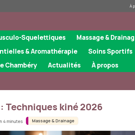
À 
usculo-Squelettiques
Massage & Draina
ntielles & Aromathérapie
Soins Sportifs
ie Chambéry
Actualités
À propos
: Techniques kiné 2026
Massage & Drainage
on 4 minutes