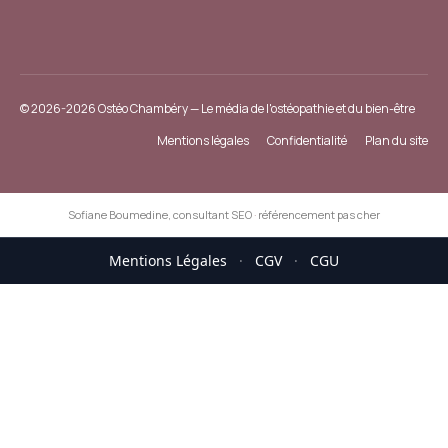
© 2026-2026 Ostéo Chambéry — Le média de l'ostéopathie et du bien-être
Mentions légales
Confidentialité
Plan du site
Sofiane Boumedine, consultant SEO
·
référencement pas cher
Mentions Légales
·
CGV
·
CGU