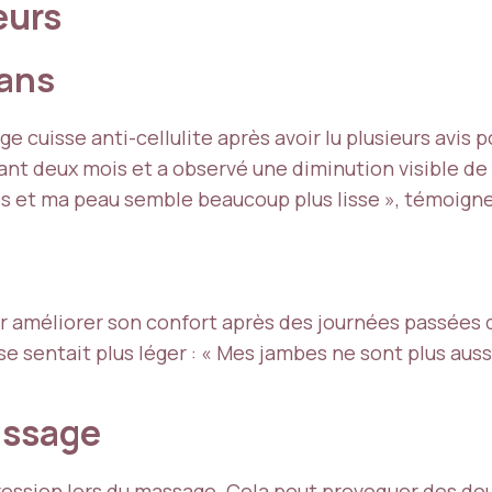
eurs
 ans
isse anti-cellulite après avoir lu plusieurs avis posi
 deux mois et a observé une diminution visible de la c
s et ma peau semble beaucoup plus lisse », témoigne
 améliorer son confort après des journées passées d
e sentait plus léger : « Mes jambes ne sont plus aussi 
massage
pression lors du massage. Cela peut provoquer des d