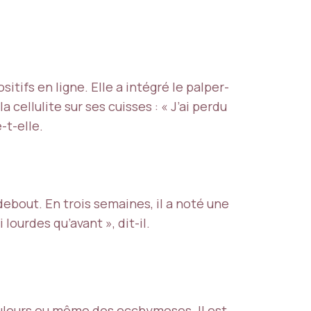
tifs en ligne. Elle a intégré le palper-
ellulite sur ses cuisses : « J’ai perdu
-t-elle.
ebout. En trois semaines, il a noté une
lourdes qu’avant », dit-il.
ouleurs ou même des ecchymoses. Il est