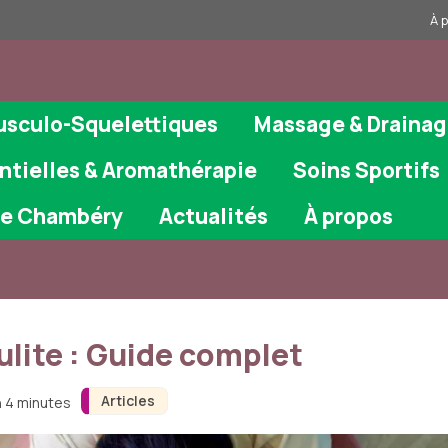
À 
usculo-Squelettiques
Massage & Draina
ntielles & Aromathérapie
Soins Sportifs
ie Chambéry
Actualités
À propos
ulite : Guide complet
Articles
n 4 minutes