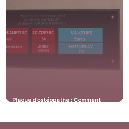
4 juillet 2025
Plaque d’ostéopathe : Comment
valoriser et sécuriser son cabinet
avec une signalétique
professionnelle ?