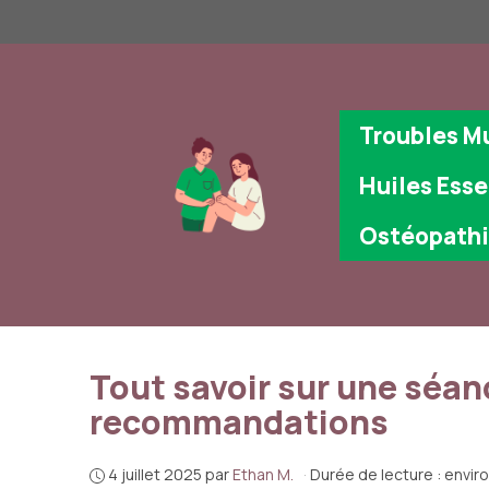
Aller
au
contenu
Troubles M
Huiles Esse
Ostéopath
Tout savoir sur une séan
recommandations
4 juillet 2025
par
Ethan M.
·
Durée de lecture : envir