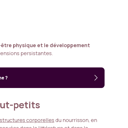
-être physique et le développement
tensions persistantes.
he ?
out-petits
structures corporelles
du nourrisson, en
ervées dans la littérature et dans la