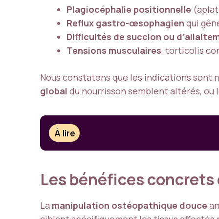
Plagiocéphalie positionnelle
(aplat
Reflux gastro-œsophagien
qui gêne
Difficultés de succion ou d’allaite
Tensions musculaires
, torticolis 
Nous constatons que les indications sont 
global
du nourrisson semblent altérés, ou 
À lire
Les bénéfices concrets 
La
manipulation ostéopathique douce
am
ciblant spécifiquement les tissus affectés 