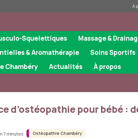
À 
usculo-Squelettiques
Massage & Draina
ntielles & Aromathérapie
Soins Sportifs
ie Chambéry
Actualités
À propos
ce d’ostéopathie pour bébé : d
Ostéopathie Chambéry
on 7 minutes