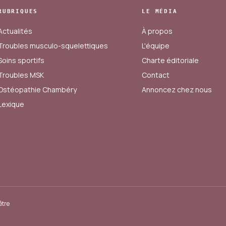
RUBRIQUES
LE MÉDIA
Actualités
À propos
Troubles musculo-squelettiques
L'équipe
Soins sportifs
Charte éditoriale
Troubles MSK
Contact
Ostéopathie Chambéry
Annoncez chez nous
Lexique
être