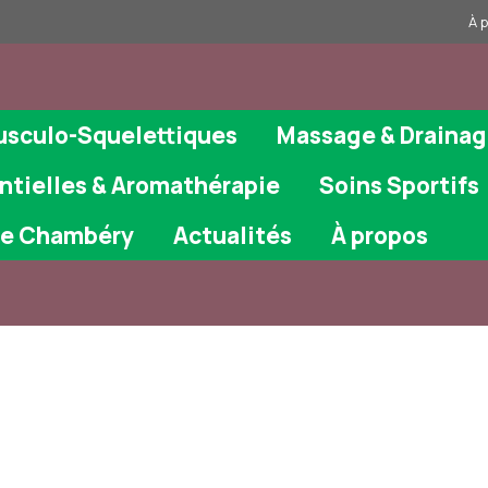
À 
usculo-Squelettiques
Massage & Draina
ntielles & Aromathérapie
Soins Sportifs
ie Chambéry
Actualités
À propos