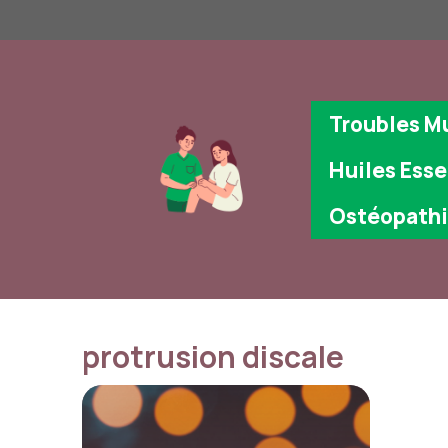
Aller
au
contenu
Troubles M
Huiles Esse
Ostéopath
protrusion discale