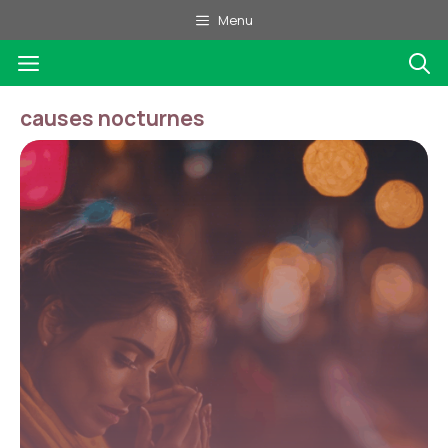
Aller
Menu
au
Menu
contenu
causes nocturnes