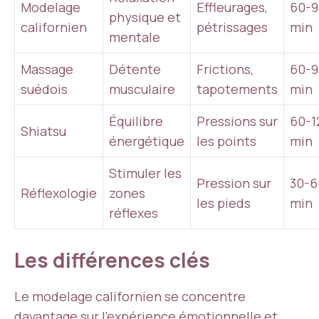
Modelage
Effleurages,
60-9
physique et
californien
pétrissages
min
mentale
Massage
Détente
Frictions,
60-9
suédois
musculaire
tapotements
min
Équilibre
Pressions sur
60-1
Shiatsu
énergétique
les points
min
Stimuler les
Pression sur
30-6
Réflexologie
zones
les pieds
min
réflexes
Les différences clés
Le modelage californien se concentre
davantage sur l’expérience émotionnelle et