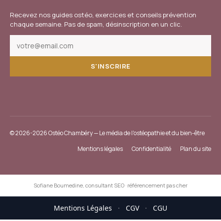
Recevez nos guides ostéo, exercices et conseils prévention
chaque semaine. Pas de spam, désinscription en un clic.
S'INSCRIRE
© 2026-2026 Ostéo Chambéry — Le média de l'ostéopathie et du bien-être
Mentions légales
Confidentialité
Plan du site
Sofiane Boumedine, consultant SEO
·
référencement pas cher
Mentions Légales
·
CGV
·
CGU