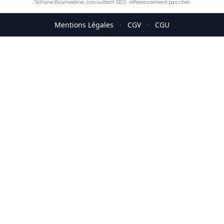
Sofiane Boumedine, consultant SEO
·
référencement pas cher
Mentions Légales
·
CGV
·
CGU